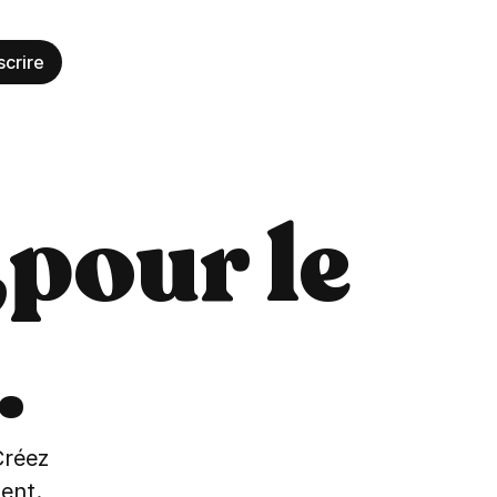
scrire
pour le 
.
réez 
ent.