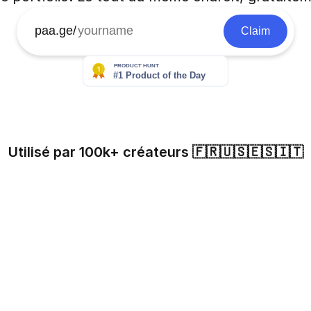
paa.ge/
Claim
Utilisé par 100k+ créateurs 🇫🇷🇺🇸🇪🇸🇮🇹
Eloy Spinnler
Blansable
Jules Langeard
61k followers
56k followers
30k followers