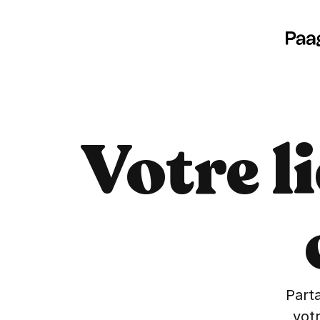
Votre l
Parta
vot