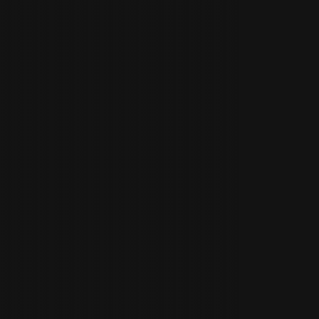
Spencer Gabor
paa.ge/spencergab
Elise Lainé
paa.ge/elisel